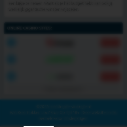
een kijkje te nemen. Want als je het budget hebt, kan ook jij
werkelijk gigantische winsten vrijspelen.
ONLINE CASINO SITES:
1
SPELEN
2
SPELEN
3
SPELEN
Meer weergeven
©2026 | martingale-strategie.nl
Wat Kost Gokken Jou? Stop Op Tijd 18+. Deze website is niet
bedoeld voor minderjarigen.