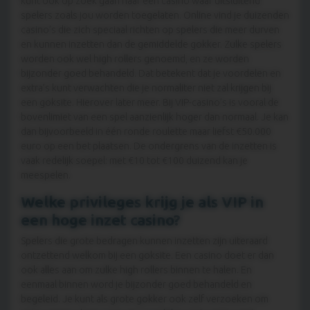
kunt ook op zoek gaan naar een casino waar uitsluitend
spelers zoals jou worden toegelaten. Online vind je duizenden
casino’s die zich speciaal richten op spelers die meer durven
en kunnen inzetten dan de gemiddelde gokker. Zulke spelers
worden ook wel high rollers genoemd, en ze worden
bijzonder goed behandeld. Dat betekent dat je voordelen en
extra’s kunt verwachten die je normaliter niet zal krijgen bij
een goksite. Hierover later meer. Bij VIP-casino’s is vooral de
bovenlimiet van een spel aanzienlijk hoger dan normaal. Je kan
dan bijvoorbeeld in één ronde roulette maar liefst €50.000
euro op een bet plaatsen. De ondergrens van de inzetten is
vaak redelijk soepel: met €10 tot €100 duizend kan je
meespelen.
Welke privileges krijg je als VIP in
een hoge inzet casino?
Spelers die grote bedragen kunnen inzetten zijn uiteraard
ontzettend welkom bij een goksite. Een casino doet er dan
ook alles aan om zulke high rollers binnen te halen. En
eenmaal binnen word je bijzonder goed behandeld en
begeleid. Je kunt als grote gokker ook zelf verzoeken om